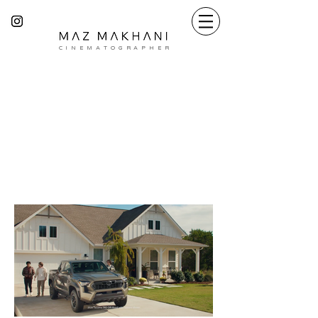
C I N E M A T O G R A P H E R