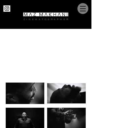
C I N E M A T O G R A P H E R