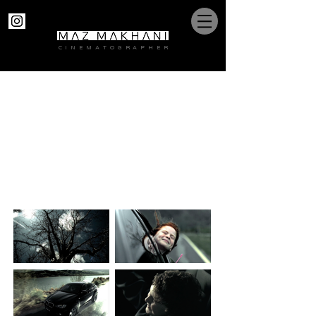
C I N E M A T O G R A P H E R