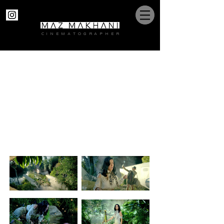
C I N E M A T O G R A P H E R