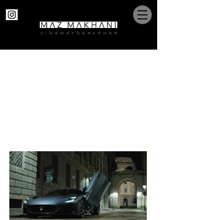
C I N E M A T O G R A P H E R