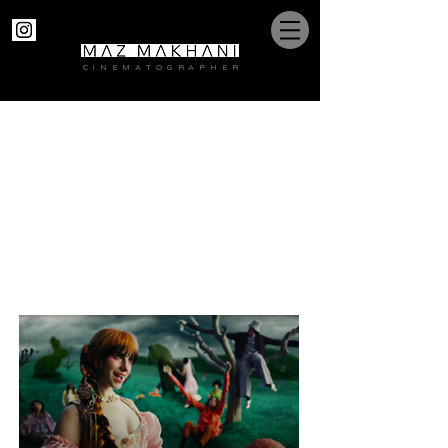
C I N E M A T O G R A P H E R