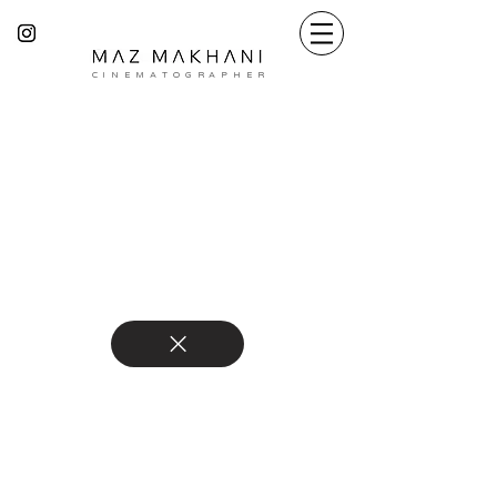
C I N E M A T O G R A P H E R