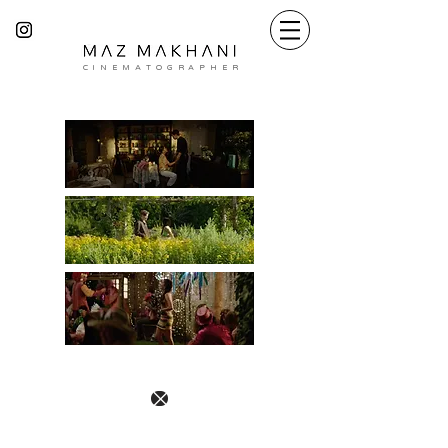
C I N E M A T O G R A P H E R